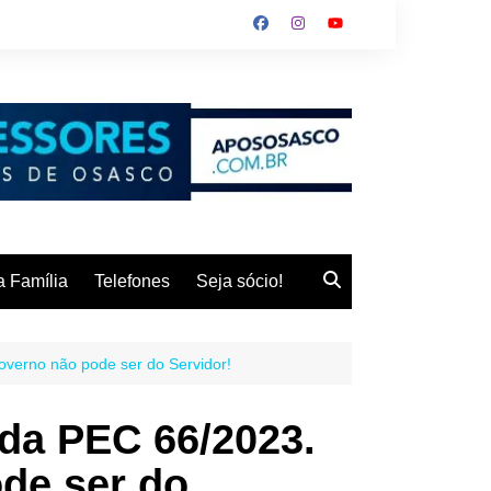
 Família
Telefones
Seja sócio!
overno não pode ser do Servidor!
da PEC 66/2023.
ode ser do