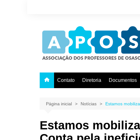
Ir
para
o
conteúdo
Contato
Diretoria
Documentos
Página inicial
Notícias
Estamos mobiliza
Estamos mobiliza
Conta pela inefic