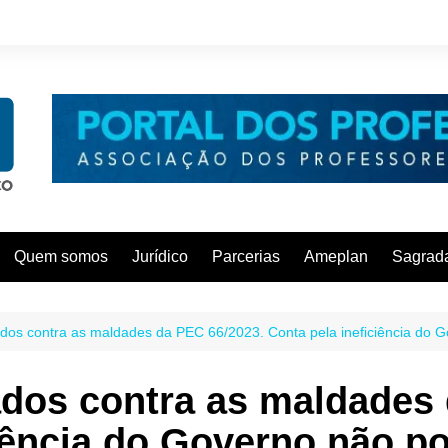
Quem somos
Jurídico
Parcerias
Ameplan
Sagrada
dos contra as maldades da PEC 66/2023. Conta pela ineficiência do G
dos contra as maldades 
iência do Governo não p