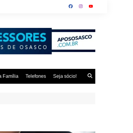
 Família
Telefones
Seja sócio!