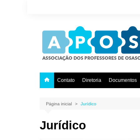
Ir
para
o
conteúdo
Contato
Diretoria
Documentos
Página inicial
Jurídico
Jurídico