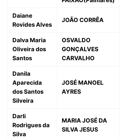
PAIXÃO(Palmares)
Daiane
JOÃO CORRÊA
Rovides Alves
Dalva Maria
OSVALDO
Oliveira dos
GONÇALVES
Santos
CARVALHO
Danila
Aparecida
JOSÉ MANOEL
dos Santos
AYRES
Silveira
Darli
MARIA JOSÉ DA
Rodrigues da
SILVA JESUS
Silva