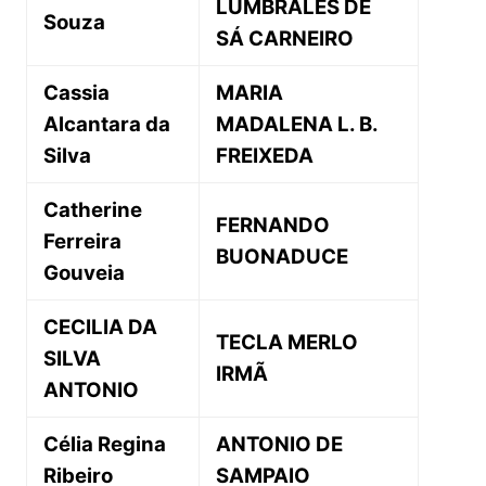
LUMBRALES DE
Souza
SÁ CARNEIRO
Cassia
MARIA
Alcantara da
MADALENA L. B.
Silva
FREIXEDA
Catherine
FERNANDO
Ferreira
BUONADUCE
Gouveia
CECILIA DA
TECLA MERLO
SILVA
IRMÃ
ANTONIO
Célia Regina
ANTONIO DE
Ribeiro
SAMPAIO