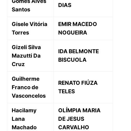
Gomes Alves
DIAS
Santos
Gisele Vitória
EMIR MACEDO
Torres
NOGUEIRA
Gizeli Silva
IDA BELMONTE
Mazutti Da
BISCUOLA
Cruz
Guilherme
RENATO FIÚZA
Franco de
TELES
Vasconcelos
Hacilamy
OLÍMPIA MARIA
Lana
DE JESUS
Machado
CARVALHO