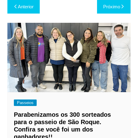
Navegação
Anterior
Próximo
de
Post
Passeios
Parabenizamos os 300 sorteados
para o passeio de São Roque.
Confira se você foi um dos
ganhadores!!