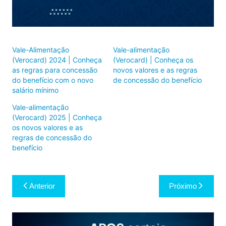
Vale-Alimentação
Vale-alimentação
(Verocard) 2024 | Conheça
(Verocard) | Conheça os
as regras para concessão
novos valores e as regras
do benefício com o novo
de concessão do benefício
salário mínimo
Vale-alimentação
(Verocard) 2025 | Conheça
os novos valores e as
regras de concessão do
benefício
Navegação
Anterior
Próximo
de
Post