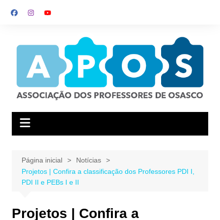
Ir
para
o
conteúdo
Página inicial
Notícias
Projetos | Confira a classificação dos Professores PDI I,
PDI II e PEBs I e II
Projetos | Confira a