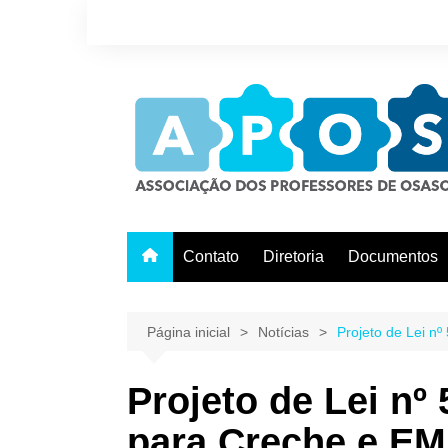
Ir
para
o
conteúdo
Contato
Diretoria
Documentos
Página inicial
Notícias
Projeto de Lei n
Projeto de Lei nº
para Creche e EM