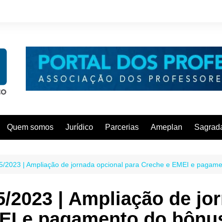
Quem somos
Jurídico
Parcerias
Ameplan
Sagrada
º 5/2023 | Ampliação de jornada opcional para Creche e EMEI e pagame
 5/2023 | Ampliação de jo
EI e pagamento do bônus