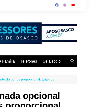
 Família
Telefones
Seja sócio!
nto do bônus proporcional. Entenda!
rnada opcional
 proporcional.