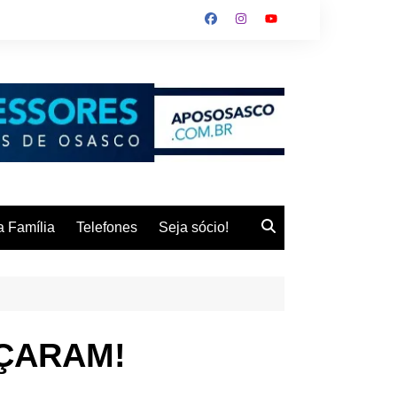
 Família
Telefones
Seja sócio!
MEÇARAM!