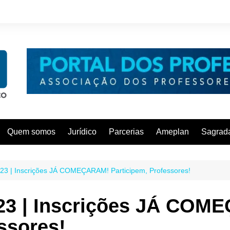
Quem somos
Jurídico
Parcerias
Ameplan
Sagrada
23 | Inscrições JÁ COMEÇARAM! Participem, Professores!
023 | Inscrições JÁ CO
ssores!