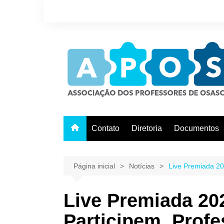
Ir
para
o
conteúdo
Contato
Diretoria
Documentos
Página inicial
Notícias
Live Premiada 20
Live Premiada 2
Participem, Profe