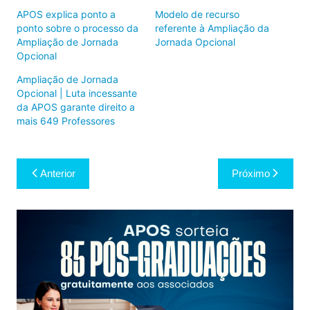
APOS explica ponto a
Modelo de recurso
ponto sobre o processo da
referente à Ampliação da
Ampliação de Jornada
Jornada Opcional
Opcional
Ampliação de Jornada
Opcional | Luta incessante
da APOS garante direito a
mais 649 Professores
Navegação
Anterior
Próximo
de
Post