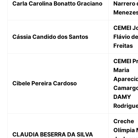
Carla Carolina Bonatto Graciano
Narrero 
Meneze
CEMEI J
Cássia Candido dos Santos
Flávio d
Freitas
CEMEI P
Maria
Apareci
Cibele Pereira Cardoso
Camarg
DAMY
Rodrigu
Creche
Olímpia 
CLAUDIA BESERRA DA SILVA