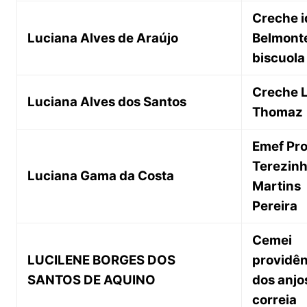
Creche i
Luciana Alves de Araújo
Belmont
biscuola
Creche L
Luciana Alves dos Santos
Thomaz
Emef Pro
Terezin
Luciana Gama da Costa
Martins
Pereira
Cemei
LUCILENE BORGES DOS
providên
SANTOS DE AQUINO
dos anjo
correia