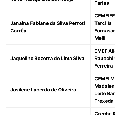
Farias
CEMEIEF
Janaina Fabiane da Silva Perroti
Tarcilla
Corrêa
Fornasa
Melli
EMEF Ali
Jaqueline Bezerra de Lima Silva
Rabechi
Ferreira
CEMEI M
Madalen
Josilene Lacerda de Oliveira
Leite Ba
Frexeda
Creche 