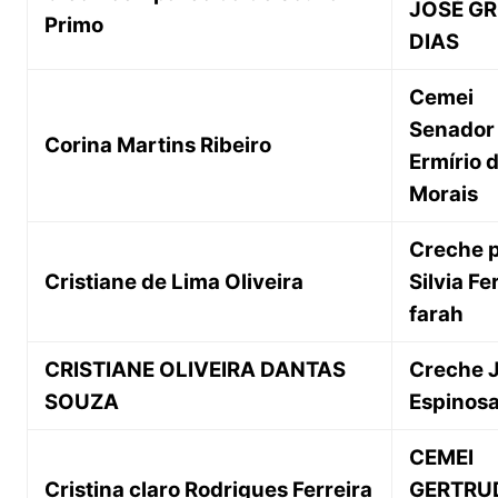
JOSÉ GR
Primo
DIAS
Cemei
Senador
Corina Martins Ribeiro
Ermírio 
Morais
Creche p
Cristiane de Lima Oliveira
Silvia Fe
farah
CRISTIANE OLIVEIRA DANTAS
Creche 
SOUZA
Espinos
CEMEI
Cristina claro Rodrigues Ferreira
GERTRU