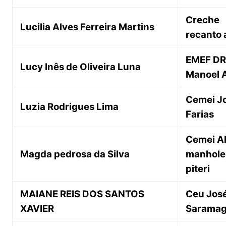
Creche
Lucilia Alves Ferreira Martins
recanto 
EMEF DR
Lucy Inês de Oliveira Luna
Manoel 
Cemei J
Luzia Rodrigues Lima
Farias
Cemei Al
Magda pedrosa da Silva
manhole
piteri
MAIANE REIS DOS SANTOS
Ceu Jos
XAVIER
Sarama