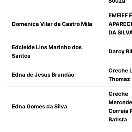
Souza
EMEIEF 
Domenica Vilar de Castro Mila
APAREC
DA SILV
Edcleide Lins Marinho dos
Darcy Ri
Santos
Creche L
Edna de Jesus Brandão
Thomaz
Creche
Mercede
Edna Gomes da Silva
Correia 
Batista