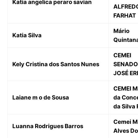
Katia angelica peraro savian
ALFRED
FARHAT
Mário
Katia Silva
Quintan
CEMEI
Kely Cristina dos Santos Nunes
SENADO
JOSÉ ER
CEMEI M
Laiane m o de Sousa
da Conc
da Silva
Cemei M
Luanna Rodrigues Barros
Alves Do