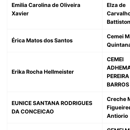
Emilia Carolina de Oliveira
Elza de
Xavier
Carvalho
Battisto
Cemei M
Érica Matos dos Santos
Quintan
CEMEI
ADHEM
Erika Rocha Hellmeister
PEREIRA
BARROS
Creche 
EUNICE SANTANA RODRIGUES
Figueire
DA CONCEICAO
Antiorio