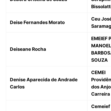
Bissolatt
Ceu Jos
Deise Fernandes Morato
Sarama
EMEIEF 
MANOE
Deiseane Rocha
BARBOS
SOUZA
CEMEI
Denise Aparecida de Andrade
Providên
Carlos
dos Anjo
Carreira
Cemeief