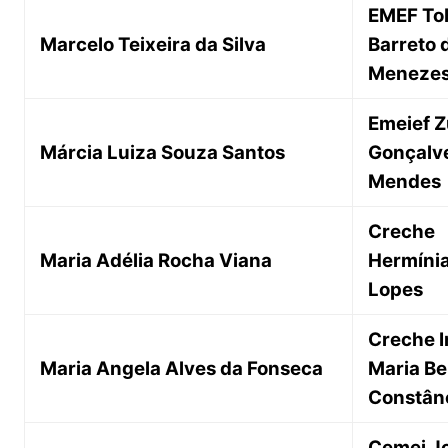
EMEF To
Marcelo Teixeira da Silva
Barreto 
Meneze
Emeief Z
Márcia Luiza Souza Santos
Gonçalv
Mendes
Creche
Maria Adélia Rocha Viana
Hermíni
Lopes
Creche 
Maria Angela Alves da Fonseca
Maria Be
Constân
Cemei J