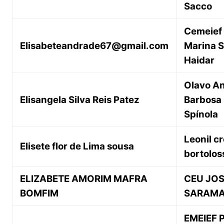
Sacco
Cemeief
Elisabeteandrade67@gmail.com
Marina S
Haidar
Olavo An
Elisangela Silva Reis Patez
Barbosa
Spínola
Leonil c
Elisete flor de Lima sousa
bortolos
ELIZABETE AMORIM MAFRA
CEU JO
BOMFIM
SARAM
EMEIEF P