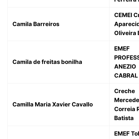
CEMEI Cr
Camila Barreiros
Apareci
Oliveira
EMEF
PROFES
Camila de freitas bonilha
ANEZIO
CABRAL
Creche
Mercede
Camilla Maria Xavier Cavallo
Correia 
Batista
EMEF To