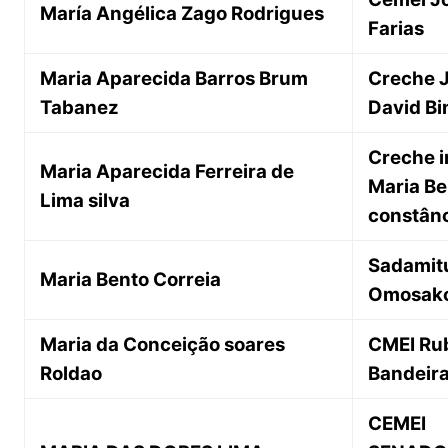
María Angélica Zago Rodrigues
Farias
Maria Aparecida Barros Brum
Creche 
Tabanez
David Bi
Creche 
Maria Aparecida Ferreira de
Maria Be
Lima silva
constân
Sadamit
Maria Bento Correia
Omosak
Maria da Conceição soares
CMEI Ru
Roldao
Bandeir
CEMEI