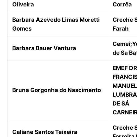
Oliveira
Corrêa
Barbara Azevedo Limas Moretti
Creche S
Gomes
Farah
Cemei;Y
Barbara Bauer Ventura
de Sa Ba
EMEF DR
FRANCI
MANUE
Bruna Gorgonha do Nascimento
LUMBRA
DE SÁ
CARNEI
Creche S
Caliane Santos Teixeira
Ferreira