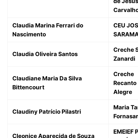
de Jesu
Carvalh
Claudia Marina Ferrari do
CEU JO
Nascimento
SARAM
Creche S
Claudia Oliveira Santos
Zanardi
Creche
Claudiane Maria Da Silva
Recanto
Bittencourt
Alegre
Maria Tar
Claudiny Patrício Pilastri
Fornasa
EMEIEF 
Cleonice Aparecida de Souza