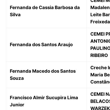
CEMEI M
Fernanda de Cassia Barbosa da
Madalen
Silva
Leite Ba
Freixeda
CEMEI P
ANTONI
Fernanda dos Santos Araujo
PAULIN
RIBEIRO
Creche 
Fernanda Macedo dos Santos
Maria Be
Souza
Constân
CEMEI N
Francisco Almir Sucupira Lima
BELACO
Junior
WARZE