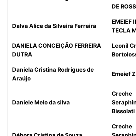
DE ROSS
EMEIEF 
Dalva Alice da Silveira Ferreira
TECLA 
DANIELA CONCEIÇÃO FERREIRA
Leonil C
DUTRA
Bortolos
Daniela Cristina Rodrigues de
Emeief Z
Araújo
Creche
Daniele Melo da silva
Seraphi
Bissolati
Creche
Débora Cristina de Souza
Seraphi