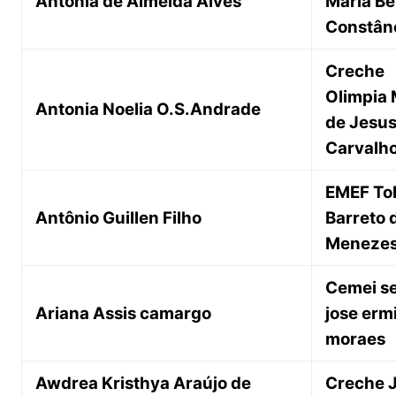
Antonia de Almeida Alves
Maria Be
Constân
Creche
Olimpia 
Antonia Noelia O.S.Andrade
de Jesu
Carvalh
EMEF To
Antônio Guillen Filho
Barreto 
Meneze
Cemei s
Ariana Assis camargo
jose ermi
moraes
Awdrea Kristhya Araújo de
Creche 