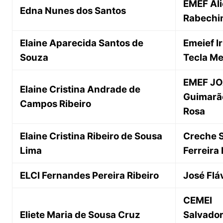
EMEF Ali
Edna Nunes dos Santos
Rabechi
Elaine Aparecida Santos de
Emeief I
Souza
Tecla Me
EMEF J
Elaine Cristina Andrade de
Guimarã
Campos Ribeiro
Rosa
Elaine Cristina Ribeiro de Sousa
Creche S
Lima
Ferreira
ELCI Fernandes Pereira Ribeiro
José Flá
CEMEI
Eliete Maria de Sousa Cruz
Salvado