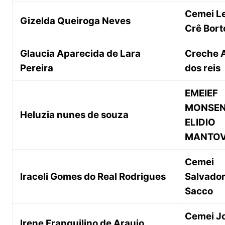
Cemei Le
Gizelda Queiroga Neves
Crê Bort
Glaucia Aparecida de Lara
Creche A
Pereira
dos reis
EMEIEF
MONSE
Heluzia nunes de souza
ELIDIO
MANTOV
Cemei
Iraceli Gomes do Real Rodrigues
Salvado
Sacco
Cemei J
Irene Franquilino de Araujo