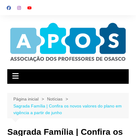
Ir
para
o
conteúdo
Página inicial
Notícias
Sagrada Família | Confira os novos valores do plano em
vigência a partir de junho
Sagrada Família | Confira os