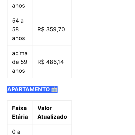
anos
54 a
58
R$ 359,70
anos
acima
de 59
R$ 486,14
anos
APARTAMENTO
Faixa
Valor
Etária
Atualizado
0 a