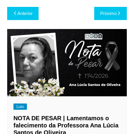
Navegação
Anterior
Próximo
de
Post
Luto
NOTA DE PESAR | Lamentamos o
falecimento da Professora Ana Lúcia
Santos de Oliveira