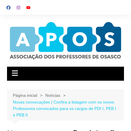
Ir
para
o
conteúdo
Página inicial
Notícias
Novas convocações | Confira a listagem com os novos
Professores convocados para os cargos de PDI I, PEB I
e PEB II