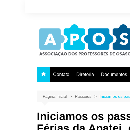
Ir
para
o
conteúdo
Contato
Diretoria
Documentos
Página inicial
Passeios
Iniciamos os pa
Iniciamos os pas
Férias da Apatej,