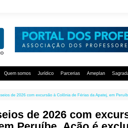
Quem somos
Jurídico
Parcerias
Ameplan
Sagrada
sseios de 2026 com excursão à Colônia de Férias da Apatej, em Peruíb
seios de 2026 com excurs
 em Peruíbe. Ação é excl