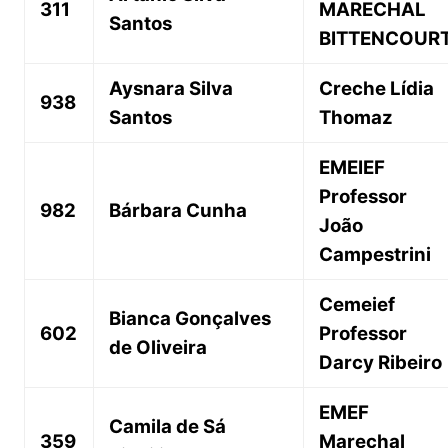
311
MARECHAL
Santos
BITTENCOUR
Aysnara Silva
Creche Lídia
938
Santos
Thomaz
EMEIEF
Professor
982
Bárbara Cunha
João
Campestrini
Cemeief
Bianca Gonçalves
602
Professor
de Oliveira
Darcy Ribeiro
EMEF
Camila de Sá
359
Marechal