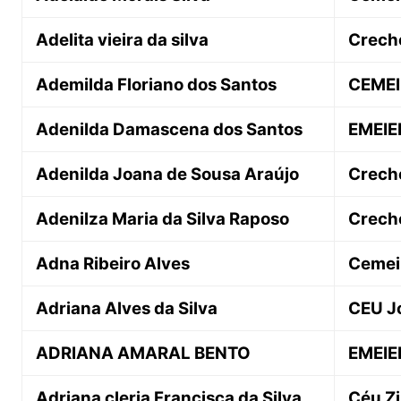
Adelita vieira da silva
Crech
Ademilda Floriano dos Santos
CEMEI
Adenilda Damascena dos Santos
EMEIE
Adenilda Joana de Sousa Araújo
Crech
Adenilza Maria da Silva Raposo
Crech
Adna Ribeiro Alves
Cemei 
Adriana Alves da Silva
CEU J
ADRIANA AMARAL BENTO
EMEIE
Adriana cleria Francisca da Silva
Céu Z