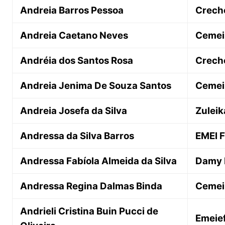
Andreia Barros Pessoa
Creche
Andreia Caetano Neves
Cemei
Andréia dos Santos Rosa
Creche
Andreia Jenima De Souza Santos
Cemei
Andreia Josefa da Silva
Zuleik
Andressa da Silva Barros
EMEI 
Andressa Fabíola Almeida da Silva
Damy 
Andressa Regina Dalmas Binda
Cemei
Andrieli Cristina Buin Pucci de
Emeief