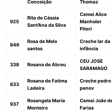
Conceição
Thomaz
Cemei Alice
Rita de Cássia
925
Manholer
Sant’Ana da Silva
Piteri
Rosa de Melo
Creche lar da
846
santos
infância
CEU JOSE
338
Rosana de Abreu
SARAMAGO
Rosana de Fatima
Creche pedro
833
Ladeira
penov
Rosangela Maria
Cemei João d
937
Monteiro
Farias