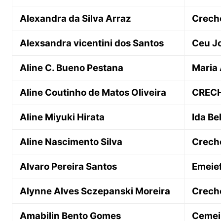
Alexandra da Silva Arraz
Creche
Alexsandra vicentini dos Santos
Ceu J
Aline C. Bueno Pestana
Maria
Aline Coutinho de Matos Oliveira
CRECH
Aline Miyuki Hirata
Ida Be
Aline Nascimento Silva
Creche
Alvaro Pereira Santos
Emeie
Alynne Alves Sczepanski Moreira
Crech
Amabilin Bento Gomes
Cemei 