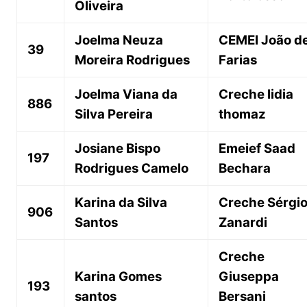
Oliveira
Joelma Neuza
CEMEI João d
39
Moreira Rodrigues
Farias
Joelma Viana da
Creche lidia
886
Silva Pereira
thomaz
Josiane Bispo
Emeief Saad
197
Rodrigues Camelo
Bechara
Karina da Silva
Creche Sérgi
906
Santos
Zanardi
Creche
Karina Gomes
Giuseppa
193
santos
Bersani