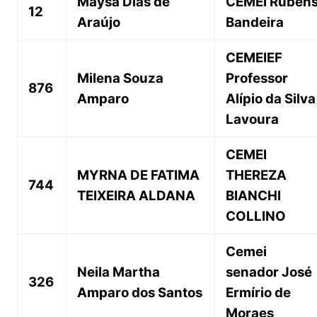
Maysa Dias de
CEMEI Ruben
12
Araújo
Bandeira
CEMEIEF
Milena Souza
Professor
876
Amparo
Alípio da Silva
Lavoura
CEMEI
MYRNA DE FATIMA
THEREZA
744
TEIXEIRA ALDANA
BIANCHI
COLLINO
Cemei
Neila Martha
senador José
326
Amparo dos Santos
Ermírio de
Moraes