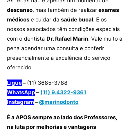
As férias não é apenas um momento de
descanso
, mas também de realizar
exames
médicos
e cuidar da
saúde bucal
. E os
nossos associados têm condições especiais
com o dentista
Dr. Rafael Marin
. Vale muito a
pena agendar uma consulta e conferir
presencialmente a excelência do serviço
oferecido.
Ligue
–
(11) 3685-3788
WhatsApp
–
(11) 9.4322-9361
Instagram
–
@marinodonto
É a APOS sempre ao lado dos Professores,
na luta por melhorias e vantagens