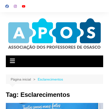
Ir
para
o
conteúdo
Página inicial
Esclarecimentos
Tag:
Esclarecimentos